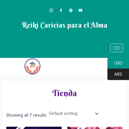
Ir
al
contenido
Reiki Caricias para el Alma
USD
ARS
Tienda
Showing all 7 results