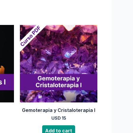
Gemoterapia y Cristaloterapia I
USD
15
Add to cart